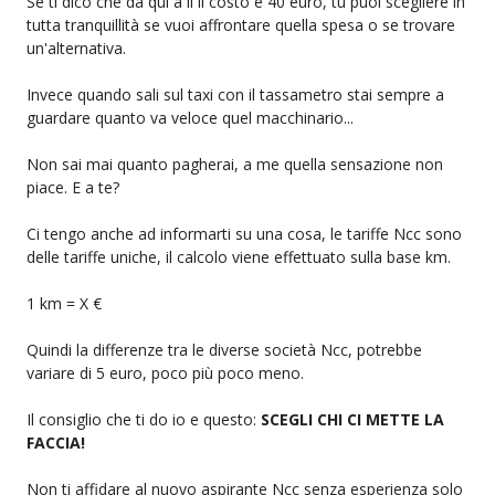
Se ti dico che da qui a li il costo è 40 euro, tu puoi scegliere in
tutta tranquillità se vuoi affrontare quella spesa o se trovare
un'alternativa.
Invece quando sali sul taxi con il tassametro stai sempre a
guardare quanto va veloce quel macchinario...
Non sai mai quanto pagherai, a me quella sensazione non
piace. E a te?
Ci tengo anche ad informarti su una cosa, le tariffe Ncc sono
delle tariffe uniche, il calcolo viene effettuato sulla base km.
1 km = X €
Quindi la differenze tra le diverse società Ncc, potrebbe
variare di 5 euro, poco più poco meno.
Il consiglio che ti do io e questo:
SCEGLI CHI CI METTE LA
FACCIA!
Non ti affidare al nuovo aspirante Ncc senza esperienza solo