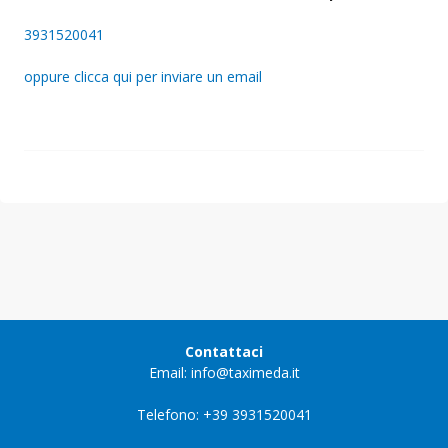
3931520041
oppure clicca qui per inviare un email
Contattaci
Email: info@taximeda.it
Telefono: +39 3931520041