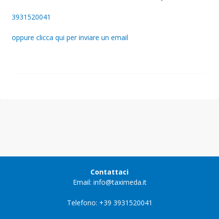
3931520041
oppure clicca qui per inviare un email
Contattaci
Email: info@taximeda.it
Telefono: +39 3931520041