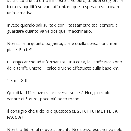
Se ti dico che da qui a li il costo è 40 euro, tu puoi scegliere in
tutta tranquillità se vuoi affrontare quella spesa o se trovare
un'alternativa.
Invece quando sali sul taxi con il tassametro stai sempre a
guardare quanto va veloce quel macchinario...
Non sai mai quanto pagherai, a me quella sensazione non
piace. E a te?
Ci tengo anche ad informarti su una cosa, le tariffe Ncc sono
delle tariffe uniche, il calcolo viene effettuato sulla base km.
1 km = X €
Quindi la differenze tra le diverse società Ncc, potrebbe
variare di 5 euro, poco più poco meno.
Il consiglio che ti do io e questo:
SCEGLI CHI CI METTE LA
FACCIA!
Non ti affidare al nuovo aspirante Ncc senza esperienza solo