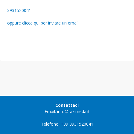
3931520041
oppure clicca qui per inviare un email
Contattaci
Email: info@taximeda.it
Telefono: +39 3931520041