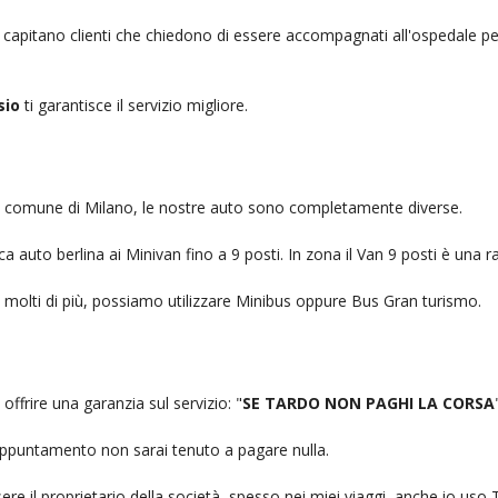
, capitano clienti che chiedono di essere accompagnati all'ospedale pe
sio
ti garantisce il servizio migliore.
nel comune di Milano, le nostre auto sono completamente diverse.
auto berlina ai Minivan fino a 9 posti. In zona il Van 9 posti è una ra
no molti di più, possiamo utilizzare Minibus oppure Bus Gran turismo.
offrire una garanzia sul servizio: "
SE TARDO NON PAGHI LA CORSA
n appuntamento non sarai tenuto a pagare nulla.
ere il proprietario della società, spesso nei miei viaggi, anche io us