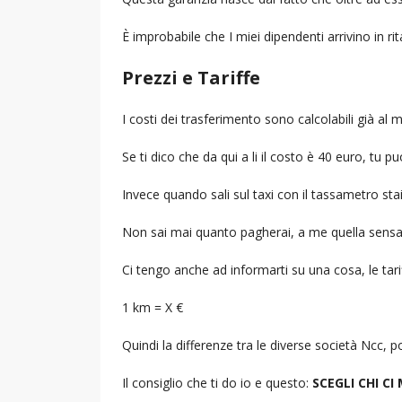
È improbabile che I miei dipendenti arrivino in r
Prezzi e Tariffe
I costi dei trasferimento sono calcolabili già a
Se ti dico che da qui a li il costo è 40 euro, tu p
Invece quando sali sul taxi con il tassametro st
Non sai mai quanto pagherai, a me quella sensa
Ci tengo anche ad informarti su una cosa, le tarif
1 km = X €
Quindi la differenze tra le diverse società Ncc,
Il consiglio che ti do io e questo:
SCEGLI CHI CI