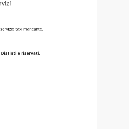
rvizi
l servizio taxi mancante.
istinti e riservati.