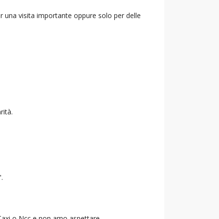
r una visita importante oppure solo per delle
rità.
".
o Taxi o Ncc e non amo aspettare.