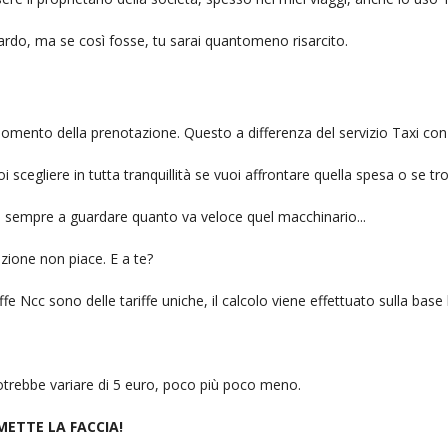
itardo, ma se così fosse, tu sarai quantomeno risarcito.
l momento della prenotazione. Questo a differenza del servizio Taxi con
uoi scegliere in tutta tranquillità se vuoi affrontare quella spesa o se tr
ai sempre a guardare quanto va veloce quel macchinario...
zione non piace. E a te?
fe Ncc sono delle tariffe uniche, il calcolo viene effettuato sulla base
 potrebbe variare di 5 euro, poco più poco meno.
 METTE LA FACCIA!