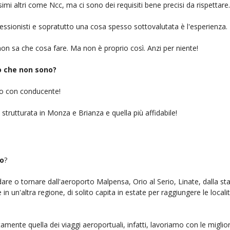
simi altri come Ncc, ma ci sono dei requisiti bene precisi da rispettare.
ofessionisti e sopratutto una cosa spesso sottovalutata è l'esperienza.
on sa che cosa fare. Ma non è proprio così. Anzi per niente!
iò che non sono?
gio con conducente!
 strutturata in Monza e Brianza e quella più affidabile!
io
?
ndare o tornare dall'aeroporto Malpensa, Orio al Serio, Linate, dalla st
n un'altra regione, di solito capita in estate per raggiungere le localit
amente quella dei viaggi aeroportuali, infatti, lavoriamo con le migli