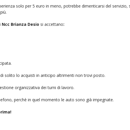
rienza solo per 5 euro in meno, potrebbe dimenticarsi del servizio, sb
più.
i
Ncc Brianza Desio
si accettano
:
cipata.
i solito lo acquisti in anticipo altrimenti non trovi posto.
stione organizzativa dei turni di lavoro.
telefono, perchè in quel momento le auto sono già impegnate.
rima!