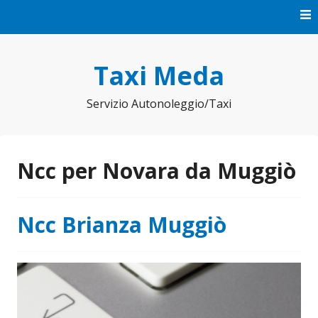
Vai
al
contenuto
Taxi Meda
Servizio Autonoleggio/Taxi
Ncc per Novara da Muggiò
Ncc Brianza Muggiò