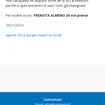
Non sai quanto mi dispiace dover dir di NO al telefono,
perchè in quel momento le auto sono già impegnate.
Per essere sicuro,
PRENOTA ALMENO 24 ore prima!
3931520041
oppure clicca qui per inviare un email
Contattaci
Email: info@taximeda.it