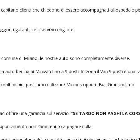
, capitano clienti che chiedono di essere accompagnati all'ospedale pe
uggiò
ti garantisce il servizio migliore.
nel comune di Milano, le nostre auto sono completamente diverse.
auto berlina ai Minivan fino a 9 posti. In zona il Van 9 posti è una ra
no molti di più, possiamo utilizzare Minibus oppure Bus Gran turismo.
ad offrire una garanzia sul servizio: "
SE TARDO NON PAGHI LA COR
n appuntamento non sarai tenuto a pagare nulla.
ere il proprietario della società, spesso nei miei viaggi, anche io us