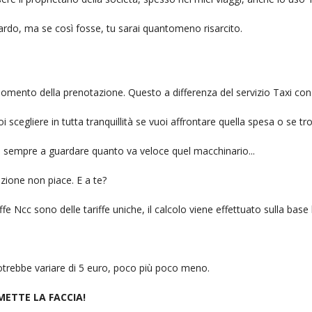
itardo, ma se così fosse, tu sarai quantomeno risarcito.
l momento della prenotazione. Questo a differenza del servizio Taxi con
uoi scegliere in tutta tranquillità se vuoi affrontare quella spesa o se tr
ai sempre a guardare quanto va veloce quel macchinario...
zione non piace. E a te?
fe Ncc sono delle tariffe uniche, il calcolo viene effettuato sulla base
 potrebbe variare di 5 euro, poco più poco meno.
 METTE LA FACCIA!