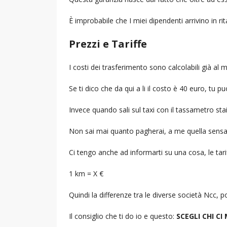
È improbabile che I miei dipendenti arrivino in r
Prezzi e Tariffe
I costi dei trasferimento sono calcolabili già a
Se ti dico che da qui a li il costo è 40 euro, tu p
Invece quando sali sul taxi con il tassametro st
Non sai mai quanto pagherai, a me quella sensa
Ci tengo anche ad informarti su una cosa, le tarif
1 km = X €
Quindi la differenze tra le diverse società Ncc,
Il consiglio che ti do io e questo:
SCEGLI CHI CI