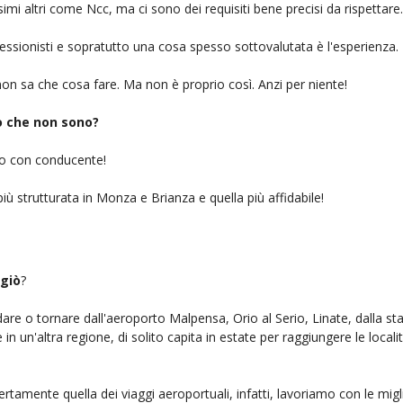
simi altri come Ncc, ma ci sono dei requisiti bene precisi da rispettare.
ofessionisti e sopratutto una cosa spesso sottovalutata è l'esperienza.
on sa che cosa fare. Ma non è proprio così. Anzi per niente!
iò che non sono?
gio con conducente!
iù strutturata in Monza e Brianza e quella più affidabile!
giò
?
ndare o tornare dall'aeroporto Malpensa, Orio al Serio, Linate, dalla st
n un'altra regione, di solito capita in estate per raggiungere le localit
ertamente quella dei viaggi aeroportuali, infatti, lavoriamo con le mig