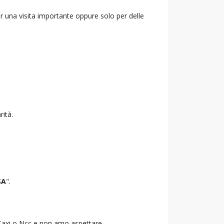
r una visita importante oppure solo per delle
rità.
SA
".
o Taxi o Ncc e non amo aspettare.