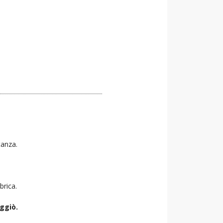
tanza.
brica.
ggiò.