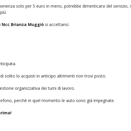
rienza solo per 5 euro in meno, potrebbe dimenticarsi del servizio, sb
più.
i
Ncc Brianza Muggiò
si accettano
:
ticipata.
i solito lo acquisti in anticipo altrimenti non trovi posto.
stione organizzativa dei turni di lavoro.
telefono, perchè in quel momento le auto sono già impegnate.
rima!