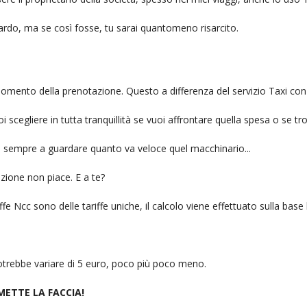
itardo, ma se così fosse, tu sarai quantomeno risarcito.
l momento della prenotazione. Questo a differenza del servizio Taxi con
uoi scegliere in tutta tranquillità se vuoi affrontare quella spesa o se tr
ai sempre a guardare quanto va veloce quel macchinario...
zione non piace. E a te?
fe Ncc sono delle tariffe uniche, il calcolo viene effettuato sulla base
 potrebbe variare di 5 euro, poco più poco meno.
 METTE LA FACCIA!