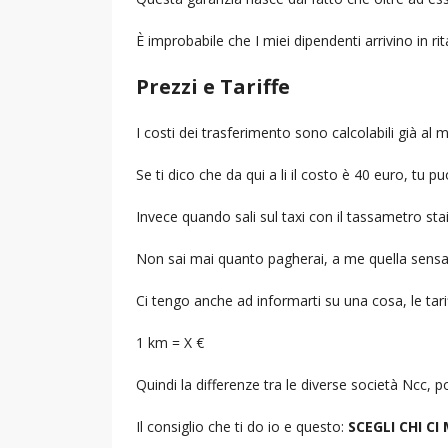
È improbabile che I miei dipendenti arrivino in r
Prezzi e Tariffe
I costi dei trasferimento sono calcolabili già a
Se ti dico che da qui a li il costo è 40 euro, tu p
Invece quando sali sul taxi con il tassametro st
Non sai mai quanto pagherai, a me quella sensa
Ci tengo anche ad informarti su una cosa, le tarif
1 km = X €
Quindi la differenze tra le diverse società Ncc,
Il consiglio che ti do io e questo:
SCEGLI CHI CI