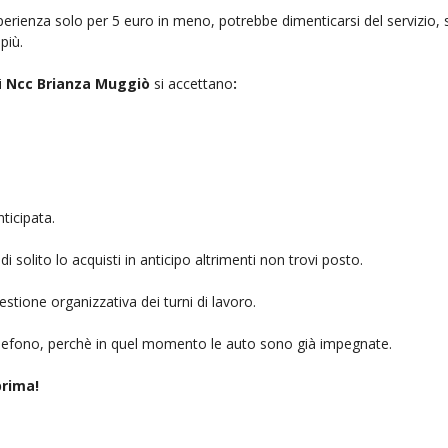
rienza solo per 5 euro in meno, potrebbe dimenticarsi del servizio, sb
più.
i
Ncc Brianza Muggiò
si accettano
:
ticipata.
i solito lo acquisti in anticipo altrimenti non trovi posto.
stione organizzativa dei turni di lavoro.
telefono, perchè in quel momento le auto sono già impegnate.
rima!