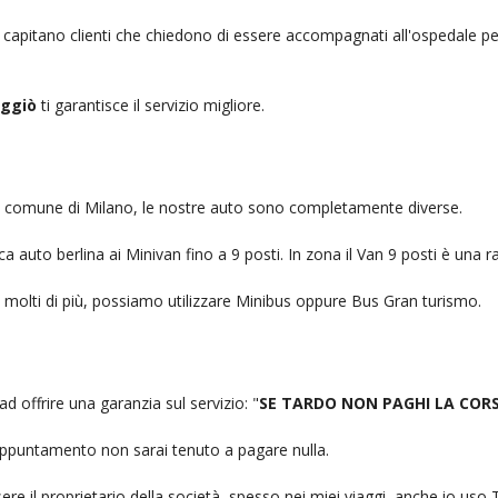
, capitano clienti che chiedono di essere accompagnati all'ospedale pe
uggiò
ti garantisce il servizio migliore.
nel comune di Milano, le nostre auto sono completamente diverse.
auto berlina ai Minivan fino a 9 posti. In zona il Van 9 posti è una ra
no molti di più, possiamo utilizzare Minibus oppure Bus Gran turismo.
ad offrire una garanzia sul servizio: "
SE TARDO NON PAGHI LA COR
n appuntamento non sarai tenuto a pagare nulla.
ere il proprietario della società, spesso nei miei viaggi, anche io us