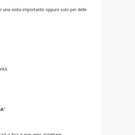
r una visita importante oppure solo per delle
rità.
SA
".
o Taxi o Ncc e non amo aspettare.