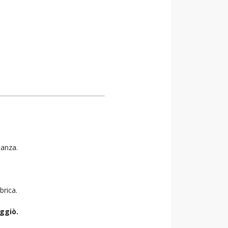
tanza.
brica.
ggiò.