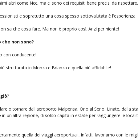
simi altri come Ncc, ma ci sono dei requisiti bene precisi da rispettare.
ofessionisti e sopratutto una cosa spesso sottovalutata è l'esperienza.
on sa che cosa fare. Ma non è proprio così. Anzi per niente!
iò che non sono?
gio con conducente!
iù strutturata in Monza e Brianza e quella più affidabile!
giò
?
ndare o tornare dall'aeroporto Malpensa, Orio al Serio, Linate, dalla st
n un'altra regione, di solito capita in estate per raggiungere le localit
ertamente quella dei viaggi aeroportuali, infatti, lavoriamo con le mig