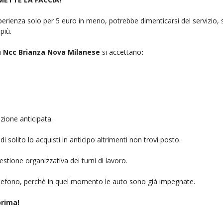
rienza solo per 5 euro in meno, potrebbe dimenticarsi del servizio, sb
più.
i
Ncc Brianza Nova Milanese
si accettano
:
zione anticipata.
i solito lo acquisti in anticipo altrimenti non trovi posto.
stione organizzativa dei turni di lavoro.
telefono, perchè in quel momento le auto sono già impegnate.
rima!