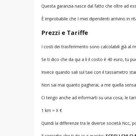
Questa garanzia nasce dal fatto che oltre ad ess
È improbabile che I miei dipendenti arrivino in r
Prezzi e Tariffe
I costi dei trasferimento sono calcolabili già a
Se ti dico che da qui a li il costo è 40 euro, tu p
Invece quando sali sul taxi con il tassametro st
Non sai mai quanto pagherai, a me quella sensa
Ci tengo anche ad informarti su una cosa, le tarif
1 km = X €
Quindi la differenze tra le diverse società Ncc,
Il consiglio che ti do io e questo:
SCEGLI CHI CI