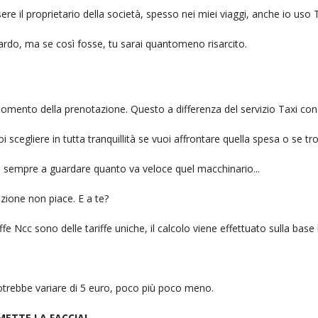
ere il proprietario della società, spesso nei miei viaggi, anche io us
itardo, ma se così fosse, tu sarai quantomeno risarcito.
l momento della prenotazione. Questo a differenza del servizio Taxi con
uoi scegliere in tutta tranquillità se vuoi affrontare quella spesa o se tr
ai sempre a guardare quanto va veloce quel macchinario...
zione non piace. E a te?
fe Ncc sono delle tariffe uniche, il calcolo viene effettuato sulla base
 potrebbe variare di 5 euro, poco più poco meno.
 METTE LA FACCIA!