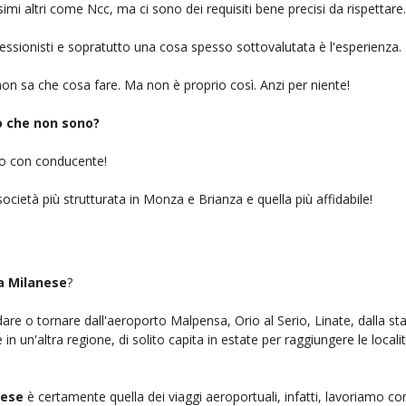
simi altri come Ncc, ma ci sono dei requisiti bene precisi da rispettare.
ofessionisti e sopratutto una cosa spesso sottovalutata è l'esperienza.
on sa che cosa fare. Ma non è proprio così. Anzi per niente!
iò che non sono?
gio con conducente!
società più strutturata in Monza e Brianza e quella più affidabile!
a Milanese
?
ndare o tornare dall'aeroporto Malpensa, Orio al Serio, Linate, dalla st
n un'altra regione, di solito capita in estate per raggiungere le localit
nese
è certamente quella dei viaggi aeroportuali, infatti, lavoriamo co