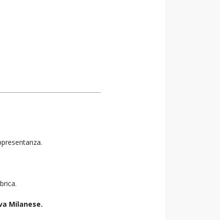
rappresentanza.
brica.
va Milanese.