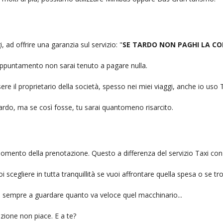
, ad offrire una garanzia sul servizio: "
SE TARDO NON PAGHI LA CO
n appuntamento non sarai tenuto a pagare nulla.
ere il proprietario della società, spesso nei miei viaggi, anche io us
itardo, ma se così fosse, tu sarai quantomeno risarcito.
l momento della prenotazione. Questo a differenza del servizio Taxi con
uoi scegliere in tutta tranquillità se vuoi affrontare quella spesa o se tr
ai sempre a guardare quanto va veloce quel macchinario...
zione non piace. E a te?