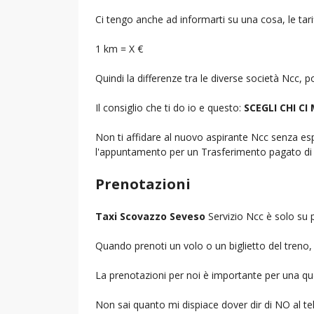
Ci tengo anche ad informarti su una cosa, le tarif
1 km = X €
Quindi la differenze tra le diverse società Ncc,
Il consiglio che ti do io e questo:
SCEGLI CHI CI
Non ti affidare al nuovo aspirante Ncc senza espe
l'appuntamento per un Trasferimento pagato di 
Prenotazioni
Taxi Scovazzo Seveso
Servizio Ncc è solo su 
Quando prenoti un volo o un biglietto del treno, d
La prenotazioni per noi è importante per una que
Non sai quanto mi dispiace dover dir di NO al 