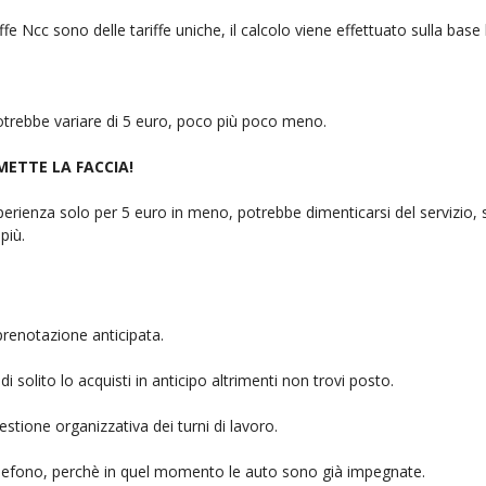
fe Ncc sono delle tariffe uniche, il calcolo viene effettuato sulla base
 potrebbe variare di 5 euro, poco più poco meno.
 METTE LA FACCIA!
rienza solo per 5 euro in meno, potrebbe dimenticarsi del servizio, sb
più.
prenotazione anticipata.
i solito lo acquisti in anticipo altrimenti non trovi posto.
stione organizzativa dei turni di lavoro.
telefono, perchè in quel momento le auto sono già impegnate.