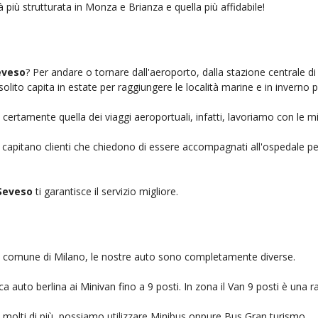
à più strutturata in Monza e Brianza e quella più affidabile!
eveso
? Per andare o tornare dall'aeroporto, dalla stazione centrale d
solito capita in estate per raggiungere le località marine e in inverno 
 certamente quella dei viaggi aeroportuali, infatti, lavoriamo con le m
, capitano clienti che chiedono di essere accompagnati all'ospedale pe
Seveso
ti garantisce il servizio migliore.
nel comune di Milano, le nostre auto sono completamente diverse.
auto berlina ai Minivan fino a 9 posti. In zona il Van 9 posti è una ra
no molti di più, possiamo utilizzare Minibus oppure Bus Gran turismo.