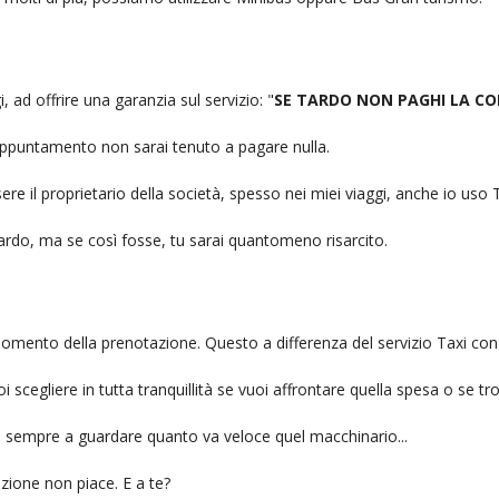
, ad offrire una garanzia sul servizio: "
SE TARDO NON PAGHI LA CO
n appuntamento non sarai tenuto a pagare nulla.
ere il proprietario della società, spesso nei miei viaggi, anche io us
itardo, ma se così fosse, tu sarai quantomeno risarcito.
l momento della prenotazione. Questo a differenza del servizio Taxi con
uoi scegliere in tutta tranquillità se vuoi affrontare quella spesa o se tr
ai sempre a guardare quanto va veloce quel macchinario...
zione non piace. E a te?