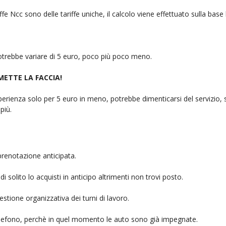
fe Ncc sono delle tariffe uniche, il calcolo viene effettuato sulla base
 potrebbe variare di 5 euro, poco più poco meno.
 METTE LA FACCIA!
rienza solo per 5 euro in meno, potrebbe dimenticarsi del servizio, sb
più.
prenotazione anticipata.
i solito lo acquisti in anticipo altrimenti non trovi posto.
stione organizzativa dei turni di lavoro.
telefono, perchè in quel momento le auto sono già impegnate.