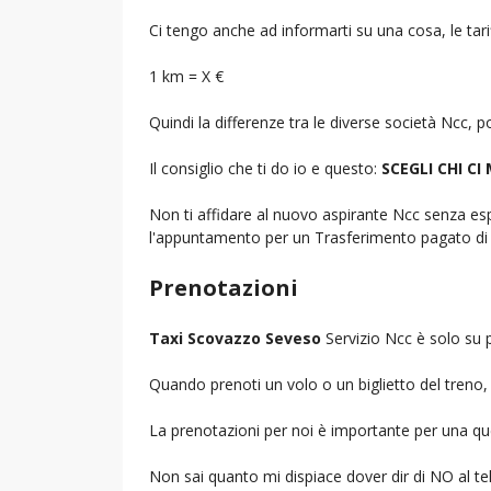
Ci tengo anche ad informarti su una cosa, le tarif
1 km = X €
Quindi la differenze tra le diverse società Ncc,
Il consiglio che ti do io e questo:
SCEGLI CHI CI
Non ti affidare al nuovo aspirante Ncc senza espe
l'appuntamento per un Trasferimento pagato di 
Prenotazioni
Taxi Scovazzo Seveso
Servizio Ncc è solo su 
Quando prenoti un volo o un biglietto del treno, d
La prenotazioni per noi è importante per una que
Non sai quanto mi dispiace dover dir di NO al 