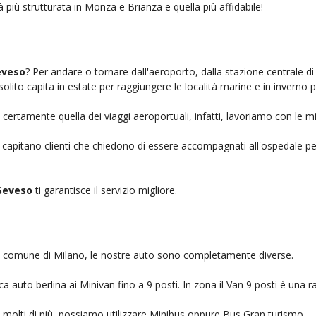
à più strutturata in Monza e Brianza e quella più affidabile!
eveso
? Per andare o tornare dall'aeroporto, dalla stazione centrale d
solito capita in estate per raggiungere le località marine e in inverno 
 certamente quella dei viaggi aeroportuali, infatti, lavoriamo con le m
, capitano clienti che chiedono di essere accompagnati all'ospedale pe
Seveso
ti garantisce il servizio migliore.
nel comune di Milano, le nostre auto sono completamente diverse.
auto berlina ai Minivan fino a 9 posti. In zona il Van 9 posti è una ra
no molti di più, possiamo utilizzare Minibus oppure Bus Gran turismo.