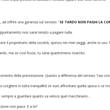
 ad offrire una garanzia sul servizio: "
SE TARDO NON PAGHI LA CO
n appuntamento non sarai tenuto a pagare nulla.
ere il proprietario della società, spesso nei miei viaggi, anche io us
itardo, ma se così fosse, tu sarai quantomeno risarcito.
l momento della prenotazione. Questo a differenza del servizio Taxi con
uoi scegliere in tutta tranquillità se vuoi affrontare quella spesa o se tr
ai sempre a guardare quanto va veloce quel macchinario...
zione non piace. E a te?