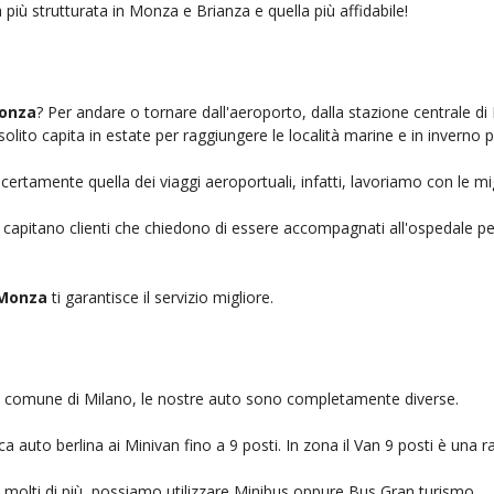
 più strutturata in Monza e Brianza e quella più affidabile!
Monza
? Per andare o tornare dall'aeroporto, dalla stazione centrale di
solito capita in estate per raggiungere le località marine e in inverno 
certamente quella dei viaggi aeroportuali, infatti, lavoriamo con le mi
, capitano clienti che chiedono di essere accompagnati all'ospedale pe
 Monza
ti garantisce il servizio migliore.
nel comune di Milano, le nostre auto sono completamente diverse.
auto berlina ai Minivan fino a 9 posti. In zona il Van 9 posti è una ra
no molti di più, possiamo utilizzare Minibus oppure Bus Gran turismo.