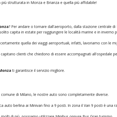
 più strutturata in Monza e Brianza e quella più affidabile!
Monza
? Per andare o tornare dall'aeroporto, dalla stazione centrale di
solito capita in estate per raggiungere le località marine e in inverno 
certamente quella dei viaggi aeroportuali, infatti, lavoriamo con le mi
, capitano clienti che chiedono di essere accompagnati all'ospedale pe
 Monza
ti garantisce il servizio migliore.
nel comune di Milano, le nostre auto sono completamente diverse.
auto berlina ai Minivan fino a 9 posti. In zona il Van 9 posti è una ra
no molti di più, possiamo utilizzare Minibus oppure Bus Gran turismo.