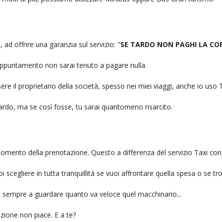
 ad offrire una garanzia sul servizio: "
SE TARDO NON PAGHI LA CO
n appuntamento non sarai tenuto a pagare nulla.
ere il proprietario della società, spesso nei miei viaggi, anche io us
itardo, ma se così fosse, tu sarai quantomeno risarcito.
l momento della prenotazione. Questo a differenza del servizio Taxi con
uoi scegliere in tutta tranquillità se vuoi affrontare quella spesa o se tr
ai sempre a guardare quanto va veloce quel macchinario...
zione non piace. E a te?