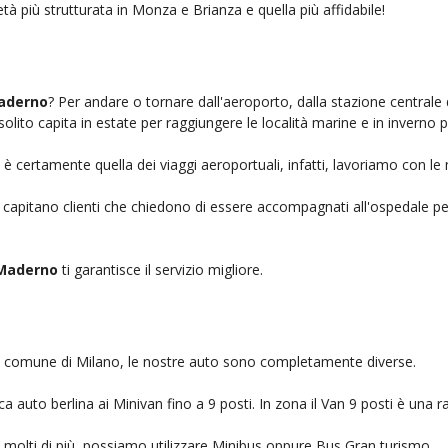
tà più strutturata in Monza e Brianza e quella più affidabile!
aderno
? Per andare o tornare dall'aeroporto, dalla stazione centrale 
solito capita in estate per raggiungere le località marine e in inverno 
è certamente quella dei viaggi aeroportuali, infatti, lavoriamo con le
, capitano clienti che chiedono di essere accompagnati all'ospedale pe
 Maderno
ti garantisce il servizio migliore.
nel comune di Milano, le nostre auto sono completamente diverse.
auto berlina ai Minivan fino a 9 posti. In zona il Van 9 posti è una ra
no molti di più, possiamo utilizzare Minibus oppure Bus Gran turismo.