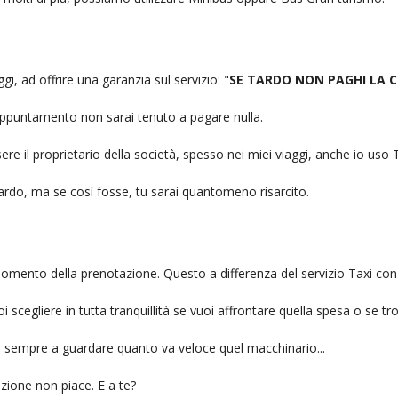
gi, ad offrire una garanzia sul servizio: "
SE TARDO NON PAGHI LA 
n appuntamento non sarai tenuto a pagare nulla.
ere il proprietario della società, spesso nei miei viaggi, anche io us
itardo, ma se così fosse, tu sarai quantomeno risarcito.
l momento della prenotazione. Questo a differenza del servizio Taxi con
uoi scegliere in tutta tranquillità se vuoi affrontare quella spesa o se tr
ai sempre a guardare quanto va veloce quel macchinario...
zione non piace. E a te?