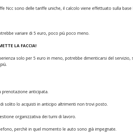
fe Ncc sono delle tariffe uniche, il calcolo viene effettuato sulla base
 potrebbe variare di 5 euro, poco più poco meno.
 METTE LA FACCIA!
rienza solo per 5 euro in meno, potrebbe dimenticarsi del servizio, sb
più.
u prenotazione anticipata.
i solito lo acquisti in anticipo altrimenti non trovi posto.
stione organizzativa dei turni di lavoro.
telefono, perchè in quel momento le auto sono già impegnate.