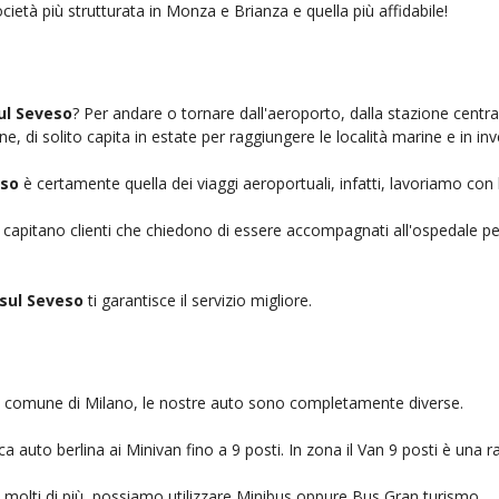
cietà più strutturata in Monza e Brianza e quella più affidabile!
ul Seveso
? Per andare o tornare dall'aeroporto, dalla stazione centra
e, di solito capita in estate per raggiungere le località marine e in in
eso
è certamente quella dei viaggi aeroportuali, infatti, lavoriamo con 
, capitano clienti che chiedono di essere accompagnati all'ospedale pe
 sul Seveso
ti garantisce il servizio migliore.
nel comune di Milano, le nostre auto sono completamente diverse.
auto berlina ai Minivan fino a 9 posti. In zona il Van 9 posti è una ra
no molti di più, possiamo utilizzare Minibus oppure Bus Gran turismo.