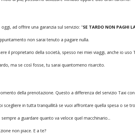
 oggi, ad offrire una garanzia sul servizio: "
SE TARDO NON PAGHI L
n appuntamento non sarai tenuto a pagare nulla.
ere il proprietario della società, spesso nei miei viaggi, anche io us
itardo, ma se così fosse, tu sarai quantomeno risarcito.
l momento della prenotazione. Questo a differenza del servizio Taxi con
uoi scegliere in tutta tranquillità se vuoi affrontare quella spesa o se tr
ai sempre a guardare quanto va veloce quel macchinario...
zione non piace. E a te?