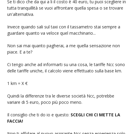
Se ti dico che da qui a li il costo è 40 euro, tu puoi scegliere in
tutta tranquillità se vuoi affrontare quella spesa o se trovare
un'alternativa.
Invece quando sali sul taxi con il tassametro stai sempre a
guardare quanto va veloce quel macchinario...
Non sai mai quanto pagherai, a me quella sensazione non
piace. E a te?
Ci tengo anche ad informarti su una cosa, le tariffe Ncc sono
delle tariffe uniche, il calcolo viene effettuato sulla base km.
1 km = X €
Quindi la differenze tra le diverse società Ncc, potrebbe
variare di 5 euro, poco più poco meno.
Il consiglio che ti do io e questo:
SCEGLI CHI CI METTE LA
FACCIA!
Non ti affidare al nuovo aspirante Ncc senza esperienza solo