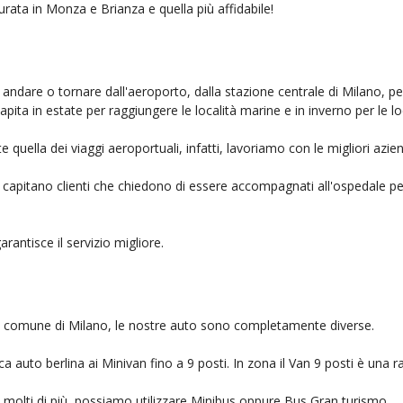
urata in Monza e Brianza e quella più affidabile!
 andare o tornare dall'aeroporto, dalla stazione centrale di Milano, p
capita in estate per raggiungere le località marine e in inverno per le l
 quella dei viaggi aeroportuali, infatti, lavoriamo con le migliori azi
, capitano clienti che chiedono di essere accompagnati all'ospedale pe
garantisce il servizio migliore.
nel comune di Milano, le nostre auto sono completamente diverse.
auto berlina ai Minivan fino a 9 posti. In zona il Van 9 posti è una ra
no molti di più, possiamo utilizzare Minibus oppure Bus Gran turismo.