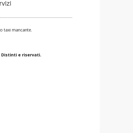
rvizi
zio taxi mancante.
istinti e riservati.