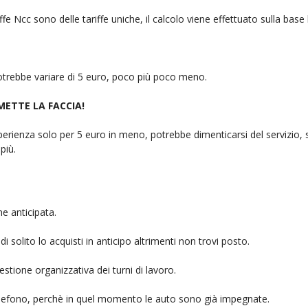
fe Ncc sono delle tariffe uniche, il calcolo viene effettuato sulla base
 potrebbe variare di 5 euro, poco più poco meno.
 METTE LA FACCIA!
rienza solo per 5 euro in meno, potrebbe dimenticarsi del servizio, sb
più.
e anticipata.
i solito lo acquisti in anticipo altrimenti non trovi posto.
stione organizzativa dei turni di lavoro.
telefono, perchè in quel momento le auto sono già impegnate.