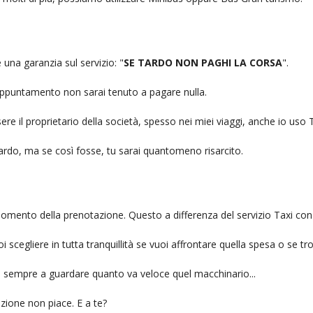
e una garanzia sul servizio: "
SE TARDO NON PAGHI LA CORSA
".
n appuntamento non sarai tenuto a pagare nulla.
ere il proprietario della società, spesso nei miei viaggi, anche io us
itardo, ma se così fosse, tu sarai quantomeno risarcito.
l momento della prenotazione. Questo a differenza del servizio Taxi con
uoi scegliere in tutta tranquillità se vuoi affrontare quella spesa o se tr
ai sempre a guardare quanto va veloce quel macchinario...
zione non piace. E a te?