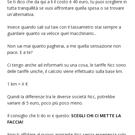
Se ti dico che da qui a li il costo è 40 euro, tu puoi scegliere in
tutta tranquillità se vuoi affrontare quella spesa o se trovare
un'alternativa.
Invece quando sali sul taxi con il tassametro stai sempre a
guardare quanto va veloce quel macchinario...
Non sai mai quanto pagherai, a me quella sensazione non
piace. E a te?
Ci tengo anche ad informarti su una cosa, le tariffe Ncc sono
delle tariffe uniche, il calcolo viene effettuato sulla base km.
1 km = X €
Quindi la differenze tra le diverse società Ncc, potrebbe
variare di 5 euro, poco più poco meno.
Il consiglio che ti do io e questo:
SCEGLI CHI CI METTE LA
FACCIA!
Non ti affidare al nuovo aspirante Ncc senza esperienza solo