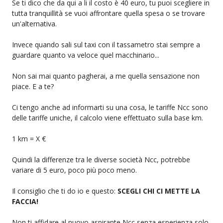
Se ti dico che da qui a li il costo è 40 euro, tu puoi scegliere in
tutta tranquillità se vuoi affrontare quella spesa o se trovare
un'alternativa.
Invece quando sali sul taxi con il tassametro stai sempre a
guardare quanto va veloce quel macchinario...
Non sai mai quanto pagherai, a me quella sensazione non
piace. E a te?
Ci tengo anche ad informarti su una cosa, le tariffe Ncc sono
delle tariffe uniche, il calcolo viene effettuato sulla base km.
1 km = X €
Quindi la differenze tra le diverse società Ncc, potrebbe
variare di 5 euro, poco più poco meno.
Il consiglio che ti do io e questo:
SCEGLI CHI CI METTE LA
FACCIA!
Non ti affidare al nuovo aspirante Ncc senza esperienza solo