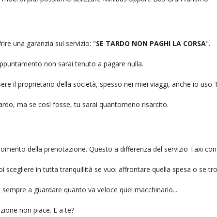
rire una garanzia sul servizio: "
SE TARDO NON PAGHI LA CORSA
".
n appuntamento non sarai tenuto a pagare nulla.
ere il proprietario della società, spesso nei miei viaggi, anche io us
itardo, ma se così fosse, tu sarai quantomeno risarcito.
l momento della prenotazione. Questo a differenza del servizio Taxi con
uoi scegliere in tutta tranquillità se vuoi affrontare quella spesa o se tr
ai sempre a guardare quanto va veloce quel macchinario...
zione non piace. E a te?