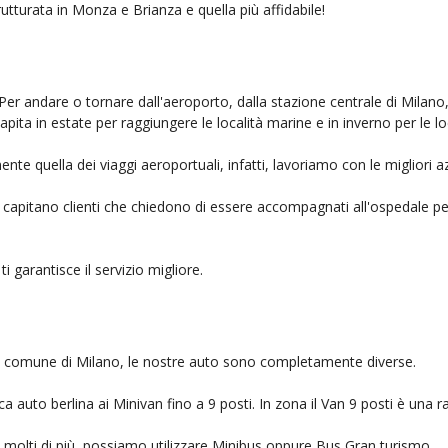
rutturata in Monza e Brianza e quella più affidabile!
 Per andare o tornare dall'aeroporto, dalla stazione centrale di Milano
capita in estate per raggiungere le località marine e in inverno per le l
nte quella dei viaggi aeroportuali, infatti, lavoriamo con le migliori 
, capitano clienti che chiedono di essere accompagnati all'ospedale pe
ti garantisce il servizio migliore.
nel comune di Milano, le nostre auto sono completamente diverse.
auto berlina ai Minivan fino a 9 posti. In zona il Van 9 posti è una ra
no molti di più, possiamo utilizzare Minibus oppure Bus Gran turismo.