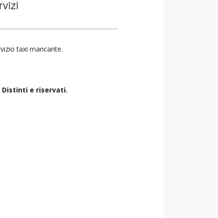
rvizi
ervizio taxi mancante.
istinti e riservati.