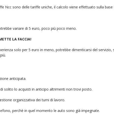
fe Ncc sono delle tariffe uniche, il calcolo viene effettuato sulla base
 potrebbe variare di 5 euro, poco più poco meno.
 METTE LA FACCIA!
rienza solo per 5 euro in meno, potrebbe dimenticarsi del servizio, sb
più.
ione anticipata.
i solito lo acquisti in anticipo altrimenti non trovi posto.
stione organizzativa dei turni di lavoro.
telefono, perchè in quel momento le auto sono già impegnate.