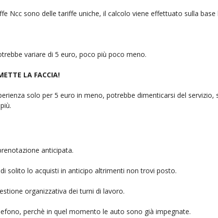
fe Ncc sono delle tariffe uniche, il calcolo viene effettuato sulla base
 potrebbe variare di 5 euro, poco più poco meno.
 METTE LA FACCIA!
rienza solo per 5 euro in meno, potrebbe dimenticarsi del servizio, sb
più.
prenotazione anticipata.
i solito lo acquisti in anticipo altrimenti non trovi posto.
stione organizzativa dei turni di lavoro.
telefono, perchè in quel momento le auto sono già impegnate.