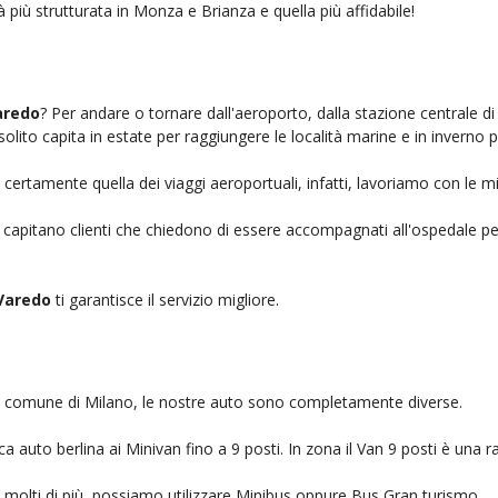
à più strutturata in Monza e Brianza e quella più affidabile!
aredo
? Per andare o tornare dall'aeroporto, dalla stazione centrale d
solito capita in estate per raggiungere le località marine e in inverno 
 certamente quella dei viaggi aeroportuali, infatti, lavoriamo con le m
, capitano clienti che chiedono di essere accompagnati all'ospedale pe
Varedo
ti garantisce il servizio migliore.
nel comune di Milano, le nostre auto sono completamente diverse.
auto berlina ai Minivan fino a 9 posti. In zona il Van 9 posti è una ra
no molti di più, possiamo utilizzare Minibus oppure Bus Gran turismo.