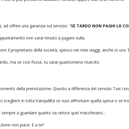
, ad offrire una garanzia sul servizio: "
SE TARDO NON PAGHI LA CO
n appuntamento non sarai tenuto a pagare nulla.
ere il proprietario della società, spesso nei miei viaggi, anche io us
itardo, ma se così fosse, tu sarai quantomeno risarcito.
l momento della prenotazione. Questo a differenza del servizio Taxi con
uoi scegliere in tutta tranquillità se vuoi affrontare quella spesa o se tr
ai sempre a guardare quanto va veloce quel macchinario...
zione non piace. E a te?