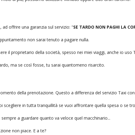
 ad offrire una garanzia sul servizio: "
SE TARDO NON PAGHI LA CO
n appuntamento non sarai tenuto a pagare nulla.
ere il proprietario della società, spesso nei miei viaggi, anche io us
itardo, ma se così fosse, tu sarai quantomeno risarcito.
l momento della prenotazione. Questo a differenza del servizio Taxi con
uoi scegliere in tutta tranquillità se vuoi affrontare quella spesa o se tr
ai sempre a guardare quanto va veloce quel macchinario...
zione non piace. E a te?