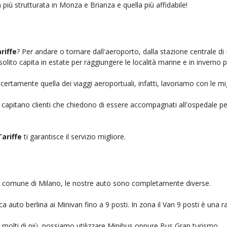
 più strutturata in Monza e Brianza e quella più affidabile!
riffe
? Per andare o tornare dall'aeroporto, dalla stazione centrale di
solito capita in estate per raggiungere le località marine e in inverno 
certamente quella dei viaggi aeroportuali, infatti, lavoriamo con le mi
, capitano clienti che chiedono di essere accompagnati all'ospedale pe
ariffe
ti garantisce il servizio migliore.
nel comune di Milano, le nostre auto sono completamente diverse.
auto berlina ai Minivan fino a 9 posti. In zona il Van 9 posti è una ra
no molti di più, possiamo utilizzare Minibus oppure Bus Gran turismo.