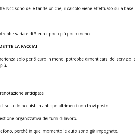
fe Ncc sono delle tariffe uniche, il calcolo viene effettuato sulla base
 potrebbe variare di 5 euro, poco più poco meno.
 METTE LA FACCIA!
rienza solo per 5 euro in meno, potrebbe dimenticarsi del servizio, sb
più.
renotazione anticipata.
i solito lo acquisti in anticipo altrimenti non trovi posto.
stione organizzativa dei turni di lavoro.
telefono, perchè in quel momento le auto sono già impegnate.