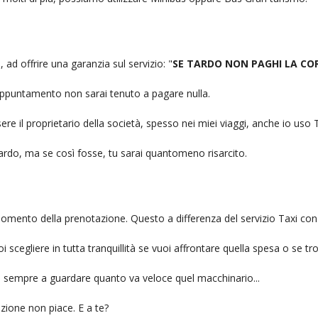
 ad offrire una garanzia sul servizio: "
SE TARDO NON PAGHI LA CO
n appuntamento non sarai tenuto a pagare nulla.
ere il proprietario della società, spesso nei miei viaggi, anche io us
itardo, ma se così fosse, tu sarai quantomeno risarcito.
l momento della prenotazione. Questo a differenza del servizio Taxi con
uoi scegliere in tutta tranquillità se vuoi affrontare quella spesa o se tr
ai sempre a guardare quanto va veloce quel macchinario...
zione non piace. E a te?