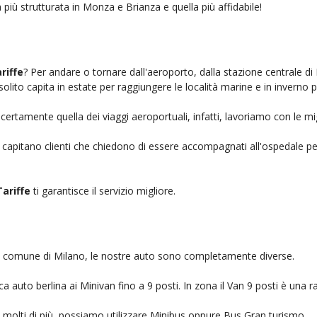
 più strutturata in Monza e Brianza e quella più affidabile!
riffe
? Per andare o tornare dall'aeroporto, dalla stazione centrale di
solito capita in estate per raggiungere le località marine e in inverno 
certamente quella dei viaggi aeroportuali, infatti, lavoriamo con le mi
, capitano clienti che chiedono di essere accompagnati all'ospedale pe
ariffe
ti garantisce il servizio migliore.
nel comune di Milano, le nostre auto sono completamente diverse.
auto berlina ai Minivan fino a 9 posti. In zona il Van 9 posti è una ra
no molti di più, possiamo utilizzare Minibus oppure Bus Gran turismo.