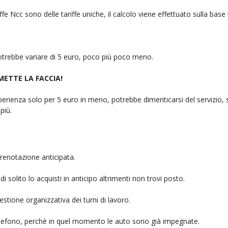
fe Ncc sono delle tariffe uniche, il calcolo viene effettuato sulla base
 potrebbe variare di 5 euro, poco più poco meno.
 METTE LA FACCIA!
rienza solo per 5 euro in meno, potrebbe dimenticarsi del servizio, sb
più.
renotazione anticipata.
i solito lo acquisti in anticipo altrimenti non trovi posto.
stione organizzativa dei turni di lavoro.
telefono, perchè in quel momento le auto sono già impegnate.