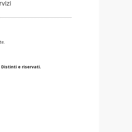
rvizi
te.
istinti e riservati.