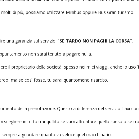
no molti di più, possiamo utilizzare Minibus oppure Bus Gran turismo.
ire una garanzia sul servizio: "
SE TARDO NON PAGHI LA CORSA
".
n appuntamento non sarai tenuto a pagare nulla.
ere il proprietario della società, spesso nei miei viaggi, anche io us
itardo, ma se così fosse, tu sarai quantomeno risarcito.
l momento della prenotazione. Questo a differenza del servizio Taxi con
uoi scegliere in tutta tranquillità se vuoi affrontare quella spesa o se tr
ai sempre a guardare quanto va veloce quel macchinario...