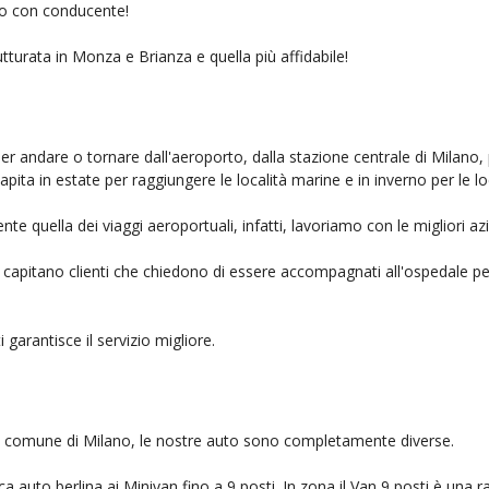
gio con conducente!
utturata in Monza e Brianza e quella più affidabile!
Per andare o tornare dall'aeroporto, dalla stazione centrale di Milano,
capita in estate per raggiungere le località marine e in inverno per le l
te quella dei viaggi aeroportuali, infatti, lavoriamo con le migliori a
, capitano clienti che chiedono di essere accompagnati all'ospedale pe
i garantisce il servizio migliore.
nel comune di Milano, le nostre auto sono completamente diverse.
auto berlina ai Minivan fino a 9 posti. In zona il Van 9 posti è una ra