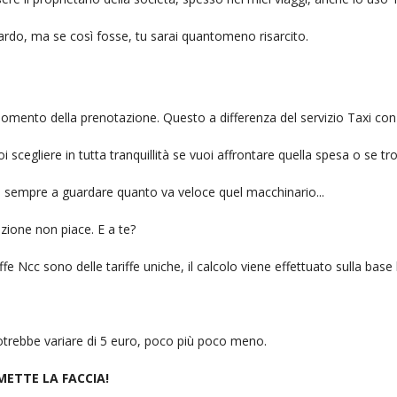
itardo, ma se così fosse, tu sarai quantomeno risarcito.
l momento della prenotazione. Questo a differenza del servizio Taxi con
uoi scegliere in tutta tranquillità se vuoi affrontare quella spesa o se tr
ai sempre a guardare quanto va veloce quel macchinario...
zione non piace. E a te?
fe Ncc sono delle tariffe uniche, il calcolo viene effettuato sulla base
 potrebbe variare di 5 euro, poco più poco meno.
 METTE LA FACCIA!