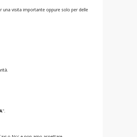
r una visita importante oppure solo per delle
rità.
A
".
o Taxi o Ncc e non amo aspettare.