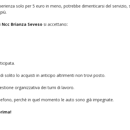
rienza solo per 5 euro in meno, potrebbe dimenticarsi del servizio, sb
più.
i
Ncc Brianza Seveso
si accettano
:
icipata.
i solito lo acquisti in anticipo altrimenti non trovi posto.
stione organizzativa dei turni di lavoro.
telefono, perchè in quel momento le auto sono già impegnate.
rima!