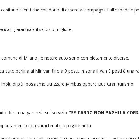
, capitano clienti che chiedono di essere accompagnati all'ospedale pe
veso
ti garantisce il servizio migliore.
nel comune di Milano, le nostre auto sono completamente diverse.
auto berlina ai Minivan fino a 9 posti. In zona il Van 9 posti è una ra
no molti di più, possiamo utilizzare Minibus oppure Bus Gran turismo.
d offrire una garanzia sul servizio: "
SE TARDO NON PAGHI LA CORS
n appuntamento non sarai tenuto a pagare nulla.
ere il proprietario della società, spesso nei miei viaggi, anche io us