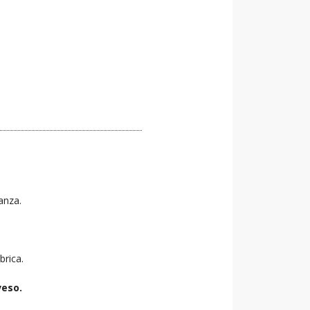
tanza.
brica.
veso.