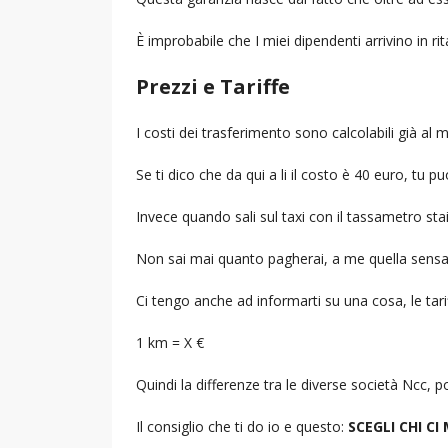
È improbabile che I miei dipendenti arrivino in r
Prezzi e Tariffe
I costi dei trasferimento sono calcolabili già a
Se ti dico che da qui a li il costo è 40 euro, tu p
Invece quando sali sul taxi con il tassametro st
Non sai mai quanto pagherai, a me quella sensa
Ci tengo anche ad informarti su una cosa, le tarif
1 km = X €
Quindi la differenze tra le diverse società Ncc,
Il consiglio che ti do io e questo:
SCEGLI CHI CI