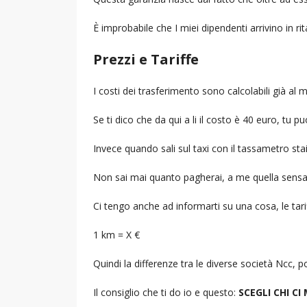
È improbabile che I miei dipendenti arrivino in r
Prezzi e Tariffe
I costi dei trasferimento sono calcolabili già a
Se ti dico che da qui a li il costo è 40 euro, tu p
Invece quando sali sul taxi con il tassametro st
Non sai mai quanto pagherai, a me quella sensa
Ci tengo anche ad informarti su una cosa, le tarif
1 km = X €
Quindi la differenze tra le diverse società Ncc,
Il consiglio che ti do io e questo:
SCEGLI CHI CI