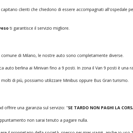
, capitano clienti che chiedono di essere accompagnati all'ospedale pe
veso
ti garantisce il servizio migliore.
nel comune di Milano, le nostre auto sono completamente diverse.
auto berlina ai Minivan fino a 9 posti. In zona il Van 9 posti è una ra
no molti di più, possiamo utilizzare Minibus oppure Bus Gran turismo.
d offrire una garanzia sul servizio: "
SE TARDO NON PAGHI LA CORS
n appuntamento non sarai tenuto a pagare nulla.
ere il proprietario della società, spesso nei miei viaggi, anche io us