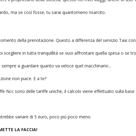
itardo, ma se così fosse, tu sarai quantomeno risarcito.
l momento della prenotazione. Questo a differenza del servizio Taxi con
uoi scegliere in tutta tranquillità se vuoi affrontare quella spesa o se tr
ai sempre a guardare quanto va veloce quel macchinario...
zione non piace. E a te?
fe Ncc sono delle tariffe uniche, il calcolo viene effettuato sulla base
 potrebbe variare di 5 euro, poco più poco meno.
 METTE LA FACCIA!