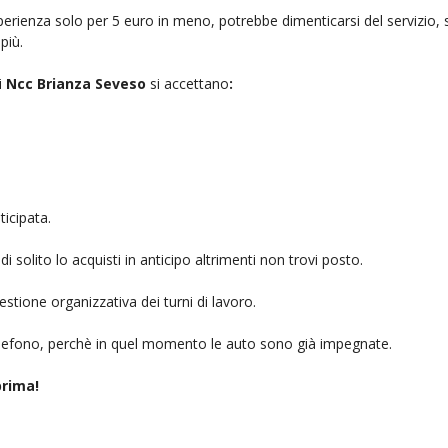
rienza solo per 5 euro in meno, potrebbe dimenticarsi del servizio, sb
più.
i
Ncc Brianza Seveso
si accettano
:
icipata.
i solito lo acquisti in anticipo altrimenti non trovi posto.
stione organizzativa dei turni di lavoro.
telefono, perchè in quel momento le auto sono già impegnate.
rima!