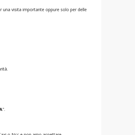
r una visita importante oppure solo per delle
rità.
A
".
o Taxi o Ncc e non amo aspettare.