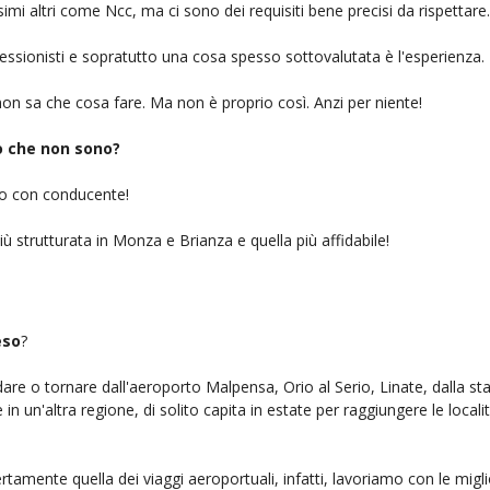
simi altri come Ncc, ma ci sono dei requisiti bene precisi da rispettare.
ofessionisti e sopratutto una cosa spesso sottovalutata è l'esperienza.
on sa che cosa fare. Ma non è proprio così. Anzi per niente!
iò che non sono?
gio con conducente!
iù strutturata in Monza e Brianza e quella più affidabile!
eso
?
ndare o tornare dall'aeroporto Malpensa, Orio al Serio, Linate, dalla st
n un'altra regione, di solito capita in estate per raggiungere le localit
rtamente quella dei viaggi aeroportuali, infatti, lavoriamo con le mig