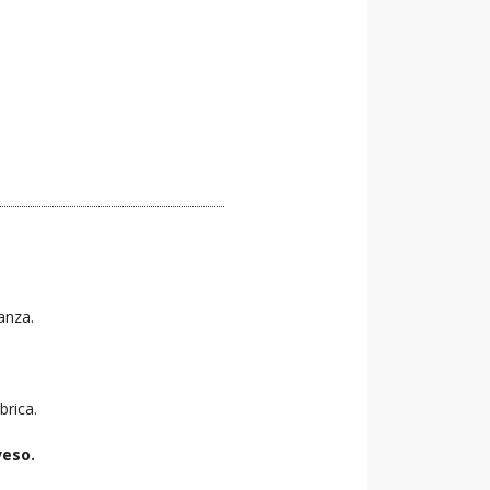
tanza.
brica.
veso.