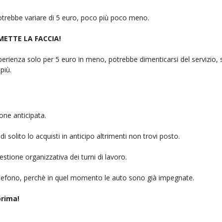
 potrebbe variare di 5 euro, poco più poco meno.
 METTE LA FACCIA!
rienza solo per 5 euro in meno, potrebbe dimenticarsi del servizio, sb
più.
one anticipata.
i solito lo acquisti in anticipo altrimenti non trovi posto.
stione organizzativa dei turni di lavoro.
telefono, perchè in quel momento le auto sono già impegnate.
rima!