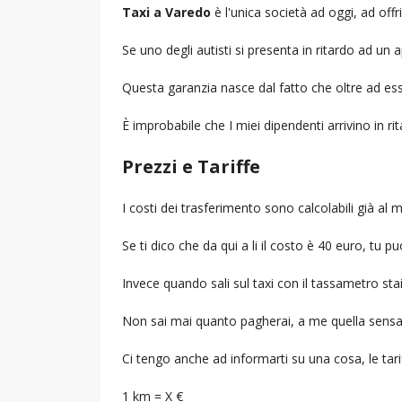
Taxi a Varedo
è l'unica società ad oggi, ad offri
Se uno degli autisti si presenta in ritardo ad u
Questa garanzia nasce dal fatto che oltre ad ess
È improbabile che I miei dipendenti arrivino in r
Prezzi e Tariffe
I costi dei trasferimento sono calcolabili già a
Se ti dico che da qui a li il costo è 40 euro, tu p
Invece quando sali sul taxi con il tassametro st
Non sai mai quanto pagherai, a me quella sensa
Ci tengo anche ad informarti su una cosa, le tarif
1 km = X €