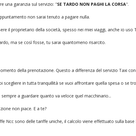
re una garanzia sul servizio: "
SE TARDO NON PAGHI LA CORSA
".
n appuntamento non sarai tenuto a pagare nulla.
ere il proprietario della società, spesso nei miei viaggi, anche io us
itardo, ma se così fosse, tu sarai quantomeno risarcito.
l momento della prenotazione. Questo a differenza del servizio Taxi con
uoi scegliere in tutta tranquillità se vuoi affrontare quella spesa o se tr
ai sempre a guardare quanto va veloce quel macchinario...
zione non piace. E a te?
fe Ncc sono delle tariffe uniche, il calcolo viene effettuato sulla base