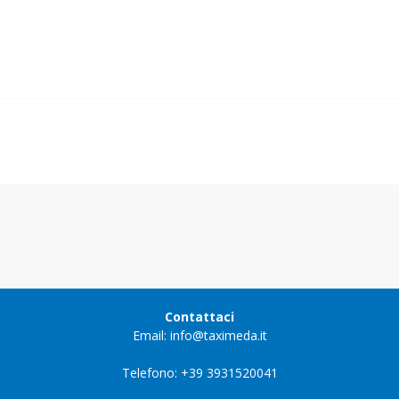
Contattaci
Email: info@taximeda.it
Telefono: +39 3931520041