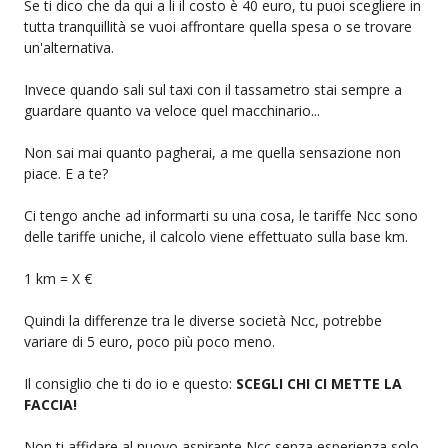
Se ti dico che da qui a li il costo è 40 euro, tu puoi scegliere in
tutta tranquillità se vuoi affrontare quella spesa o se trovare
un'alternativa.
Invece quando sali sul taxi con il tassametro stai sempre a
guardare quanto va veloce quel macchinario...
Non sai mai quanto pagherai, a me quella sensazione non
piace. E a te?
Ci tengo anche ad informarti su una cosa, le tariffe Ncc sono
delle tariffe uniche, il calcolo viene effettuato sulla base km.
1 km = X €
Quindi la differenze tra le diverse società Ncc, potrebbe
variare di 5 euro, poco più poco meno.
Il consiglio che ti do io e questo:
SCEGLI CHI CI METTE LA
FACCIA!
Non ti affidare al nuovo aspirante Ncc senza esperienza solo