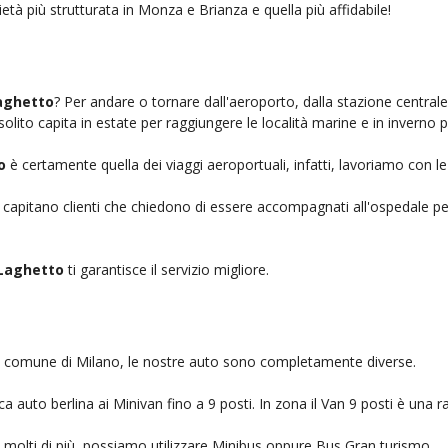
età più strutturata in Monza e Brianza e quella più affidabile!
Laghetto
? Per andare o tornare dall'aeroporto, dalla stazione centrale
solito capita in estate per raggiungere le località marine e in inverno 
o
è certamente quella dei viaggi aeroportuali, infatti, lavoriamo con l
, capitano clienti che chiedono di essere accompagnati all'ospedale pe
 Laghetto
ti garantisce il servizio migliore.
nel comune di Milano, le nostre auto sono completamente diverse.
auto berlina ai Minivan fino a 9 posti. In zona il Van 9 posti è una ra
no molti di più, possiamo utilizzare Minibus oppure Bus Gran turismo.