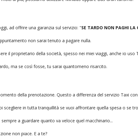
ggi, ad offrire una garanzia sul servizio: "
SE TARDO NON PAGHI LA
n appuntamento non sarai tenuto a pagare nulla.
ere il proprietario della società, spesso nei miei viaggi, anche io us
itardo, ma se così fosse, tu sarai quantomeno risarcito.
l momento della prenotazione. Questo a differenza del servizio Taxi con
uoi scegliere in tutta tranquillità se vuoi affrontare quella spesa o se tr
ai sempre a guardare quanto va veloce quel macchinario...
zione non piace. E a te?