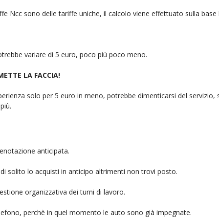
fe Ncc sono delle tariffe uniche, il calcolo viene effettuato sulla base
 potrebbe variare di 5 euro, poco più poco meno.
 METTE LA FACCIA!
rienza solo per 5 euro in meno, potrebbe dimenticarsi del servizio, sb
più.
enotazione anticipata.
i solito lo acquisti in anticipo altrimenti non trovi posto.
stione organizzativa dei turni di lavoro.
telefono, perchè in quel momento le auto sono già impegnate.