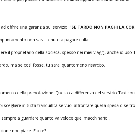
 ad offrire una garanzia sul servizio: "
SE TARDO NON PAGHI LA COR
n appuntamento non sarai tenuto a pagare nulla.
ere il proprietario della società, spesso nei miei viaggi, anche io us
itardo, ma se così fosse, tu sarai quantomeno risarcito.
l momento della prenotazione. Questo a differenza del servizio Taxi con
uoi scegliere in tutta tranquillità se vuoi affrontare quella spesa o se tr
ai sempre a guardare quanto va veloce quel macchinario...
zione non piace. E a te?