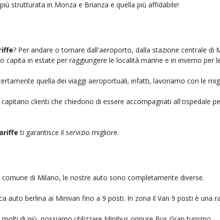
più strutturata in Monza e Brianza e quella più affidabile!
iffe
? Per andare o tornare dall'aeroporto, dalla stazione centrale di 
to capita in estate per raggiungere le località marine e in inverno per l
ertamente quella dei viaggi aeroportuali, infatti, lavoriamo con le mig
, capitano clienti che chiedono di essere accompagnati all'ospedale pe
riffe
ti garantisce il servizio migliore.
nel comune di Milano, le nostre auto sono completamente diverse.
auto berlina ai Minivan fino a 9 posti. In zona il Van 9 posti è una ra
no molti di più, possiamo utilizzare Minibus oppure Bus Gran turismo.