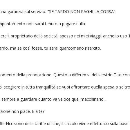
ire una garanzia sul servizio: "SE TARDO NON PAGHI LA CORSA".
n appuntamento non sarai tenuto a pagare nulla.
ere il proprietario della società, spesso nei miei viaggi, anche io us
itardo, ma se così fosse, tu sarai quantomeno risarcito.
l momento della prenotazione. Questo a differenza del servizio Taxi con
uoi scegliere in tutta tranquillità se vuoi affrontare quella spesa o se tr
ai sempre a guardare quanto va veloce quel macchinario...
zione non piace. E a te?
fe Ncc sono delle tariffe uniche, il calcolo viene effettuato sulla base