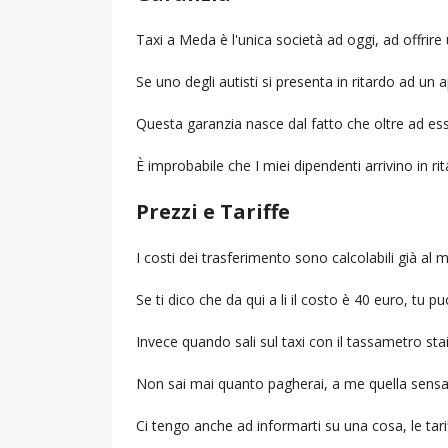
Taxi a Meda è l'unica società ad oggi, ad offr
Se uno degli autisti si presenta in ritardo ad u
Questa garanzia nasce dal fatto che oltre ad ess
È improbabile che I miei dipendenti arrivino in r
Prezzi e Tariffe
I costi dei trasferimento sono calcolabili già a
Se ti dico che da qui a li il costo è 40 euro, tu p
Invece quando sali sul taxi con il tassametro st
Non sai mai quanto pagherai, a me quella sensa
Ci tengo anche ad informarti su una cosa, le tarif