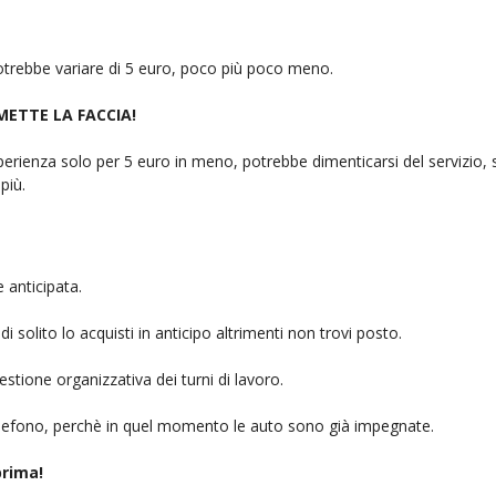
 potrebbe variare di 5 euro, poco più poco meno.
 METTE LA FACCIA!
rienza solo per 5 euro in meno, potrebbe dimenticarsi del servizio, sb
più.
 anticipata.
i solito lo acquisti in anticipo altrimenti non trovi posto.
stione organizzativa dei turni di lavoro.
telefono, perchè in quel momento le auto sono già impegnate.
rima!