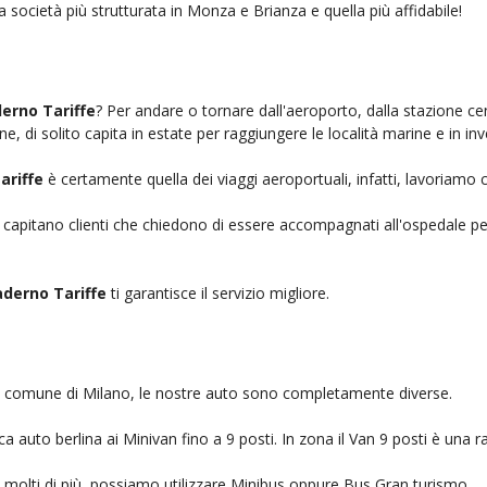
a società più strutturata in Monza e Brianza e quella più affidabile!
erno Tariffe
? Per andare o tornare dall'aeroporto, dalla stazione ce
e, di solito capita in estate per raggiungere le località marine e in in
ariffe
è certamente quella dei viaggi aeroportuali, infatti, lavoriamo 
, capitano clienti che chiedono di essere accompagnati all'ospedale pe
derno Tariffe
ti garantisce il servizio migliore.
nel comune di Milano, le nostre auto sono completamente diverse.
auto berlina ai Minivan fino a 9 posti. In zona il Van 9 posti è una ra
no molti di più, possiamo utilizzare Minibus oppure Bus Gran turismo.