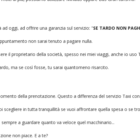
à ad oggi, ad offrire una garanzia sul servizio: "
SE TARDO NON PAGH
n appuntamento non sarai tenuto a pagare nulla.
ere il proprietario della società, spesso nei miei viaggi, anche io us
itardo, ma se così fosse, tu sarai quantomeno risarcito.
l momento della prenotazione. Questo a differenza del servizio Taxi con
uoi scegliere in tutta tranquillità se vuoi affrontare quella spesa o se tr
ai sempre a guardare quanto va veloce quel macchinario...
zione non piace. E a te?